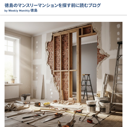
コ
ン
テ
ン
ツ
へ
移
動