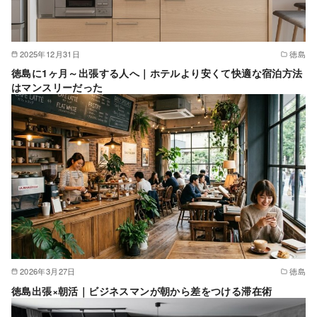
2025年12月31日
徳島
徳島に1ヶ月～出張する人へ｜ホテルより安くて快適な宿泊方法
はマンスリーだった
2026年3月27日
徳島
徳島出張×朝活｜ビジネスマンが朝から差をつける滞在術