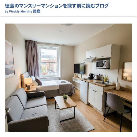
コ
ン
テ
ン
ツ
へ
移
動