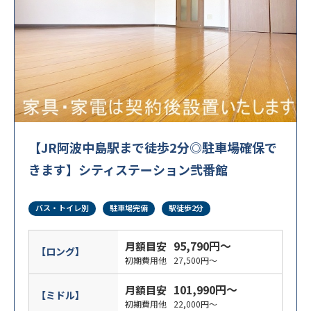
【JR阿波中島駅まで徒歩2分◎駐車場確保で
きます】シティステーション弐番館
バス・トイレ別
駐車場完備
駅徒歩2分
95,790円～
月額目安
【ロング】
初期費用他
27,500円～
101,990円～
月額目安
【ミドル】
初期費用他
22,000円～