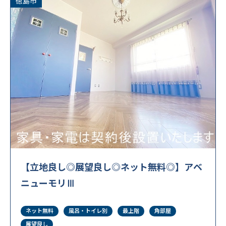
徳島市
こだわり条件
wifiあり
インターネット無料
デザイナーズ
テレワーク・在宅勤務可
リフォーム済
ワーケーション向け
出張・研修向け
女性向け
学生向け
家具なしOK
家具付賃貸
日当り良好
法人契約歓迎
病院近く
【立地良し◎展望良し◎ネット無料◎】アベ
禁煙ルーム
閑静な住宅地
ニューモリⅢ
風呂･トイレ別
駐車場あり
高級・ハイグレード
ネット無料
風呂・トイレ別
最上階
角部屋
展望良し