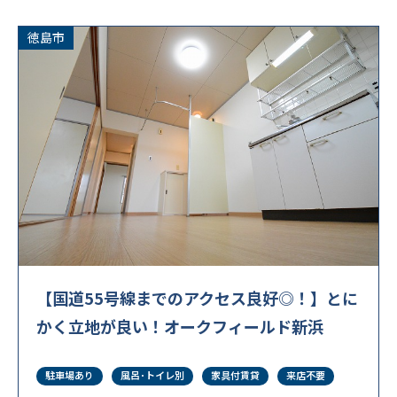
徳島市
【国道55号線までのアクセス良好◎！】とに
かく立地が良い！オークフィールド新浜
駐車場あり
風呂･トイレ別
家具付賃貸
来店不要