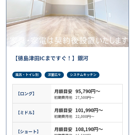
【徳島津田ICまですぐ！】銀河
風呂・トイレ別
洋室広々
システムキッチン
95,790円～
月額目安
【ロング】
初期費用他
27,500円～
101,990円～
月額目安
【ミドル】
初期費用他
22,000円～
108,190円～
月額目安
【ショート】